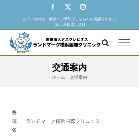
Skip
Facebook
X
Instagram
to
お問い合わせ・健診のご予約はこちらへお電話ください
content
TEL：045-224-2111
交通案内
ホーム
»
交通案内
医
院
ランドマーク横浜国際クリニック
名