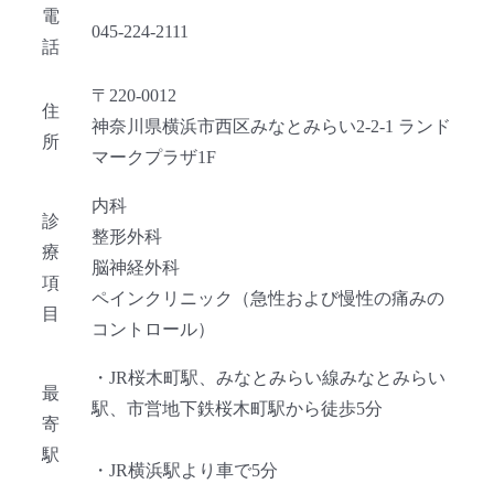
電
045-224-2111
話
〒220-0012
住
神奈川県横浜市西区みなとみらい2-2-1 ランド
所
マークプラザ1F
内科
診
整形外科
療
脳神経外科
項
ペインクリニック（急性および慢性の痛みの
目
コントロール）
・JR桜木町駅、みなとみらい線みなとみらい
最
駅、市営地下鉄桜木町駅から徒歩5分
寄
駅
・JR横浜駅より車で5分