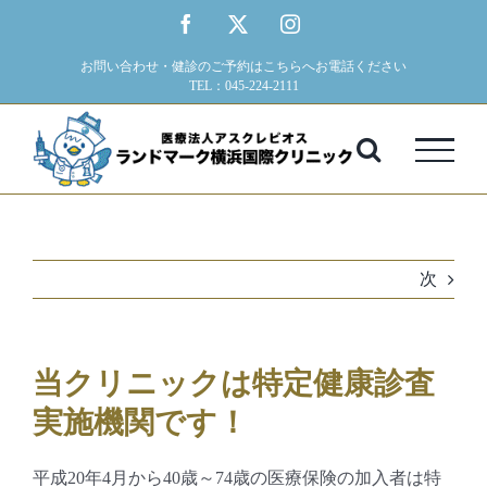
Skip
Facebook
X
Instagram
to
お問い合わせ・健診のご予約はこちらへお電話ください
content
TEL：045-224-2111
次
当クリニックは特定健康診査
実施機関です！
平成20年4月から40歳～74歳の医療保険の加入者は特