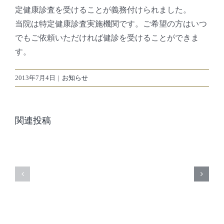
定健康診査を受けることが義務付けられました。
当院は特定健康診査実施機関です。ご希望の方はいつ
でもご依頼いただければ健診を受けることができま
【台
す。
風
2013年7月4日
|
お知らせ
接
夏
近
季
に
関連投稿
休
伴
暇
う
と
診
休
療
診
時
の
間